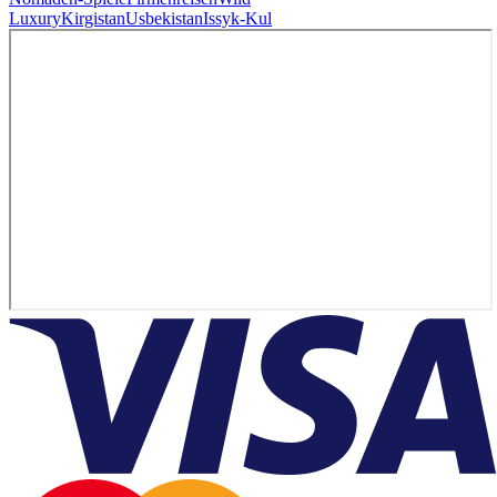
Luxury
Kirgistan
Usbekistan
Issyk-Kul