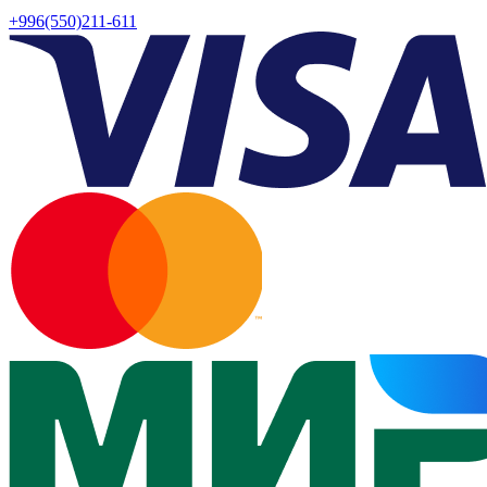
+996(550)211-611