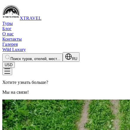
XTRAVEL
Туры
Блог
О нас
Контакты
Галерея
Wild Luxury
Поиск туров, отелей, мест...
RU
USD
Хотите узнать больше?
Мы на связи!