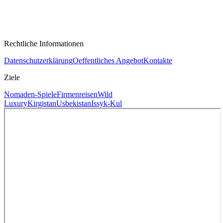
Rechtliche Informationen
Datenschutzerklärung
Oeffentliches Angebot
Kontakte
Ziele
Nomaden-Spiele
Firmenreisen
Wild
Luxury
Kirgistan
Usbekistan
Issyk-Kul