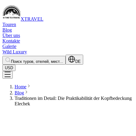
XTRAVEL
Touren
Blog
Über uns
Kontakte
Galerie
Wild Luxury
Поиск туров, отелей, мест...
DE
USD
Home
Blog
Traditionen im Detail: Die Praktikabilität der Kopfbedeckung
Elechek